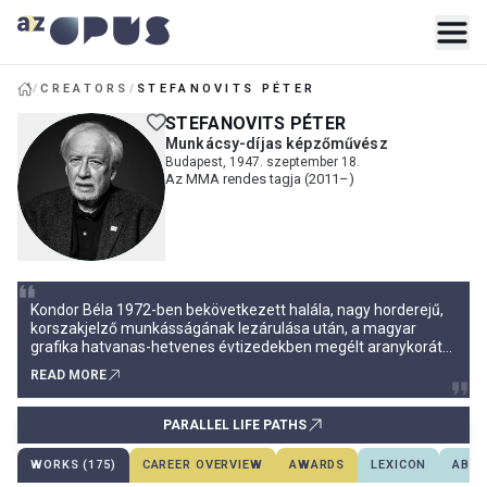
/
CREATORS
/
STEFANOVITS PÉTER
STEFANOVITS PÉTER
Munkácsy-díjas képzőművész
Budapest, 1947. szeptember 18.
Az MMA rendes tagja (2011–)
Kondor Béla 1972-ben bekövetkezett halála, nagy horderejű,
korszakjelző munkásságának lezárulása után, a magyar
grafika hatvanas-hetvenes évtizedekben megélt aranykorát
követő időszakban – a hetvenes évek második felében-végén
READ MORE
– jelentkezett első műveivel Stefanovits Péter
grafikusművész. Hosszú és változatos, sokszínű felkészülési
periódussal a há
PARALLEL LIFE PATHS
WORKS (175)
CAREER OVERVIEW
AWARDS
LEXICON
ABOU