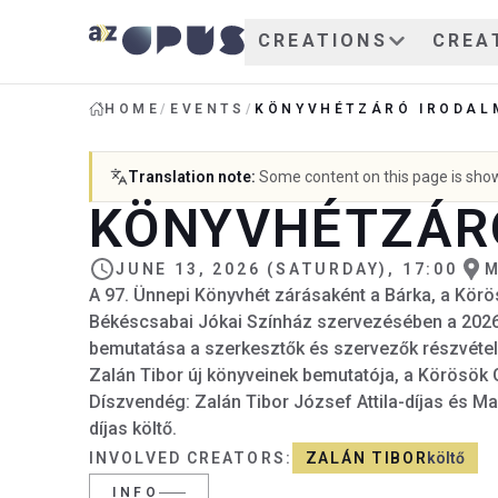
CREATIONS
CREA
HOME
/
EVENTS
/
KÖNYVHÉTZÁRÓ IRODAL
Translation note
:
Some content on this page is shown
KÖNYVHÉTZÁRÓ
JUNE 13, 2026 (SATURDAY), 17:00
M
A 97. Ünnepi Könyvhét zárásaként a Bárka, a Körö
Békéscsabai Jókai Színház szervezésében a 202
bemutatása a szerkesztők és szervezők részvételé
Zalán Tibor új könyveinek bemutatója, a Körösök 
Díszvendég: Zalán Tibor József Attila-díjas és 
díjas költő.
INVOLVED CREATORS
:
ZALÁN TIBOR
költő
INFO