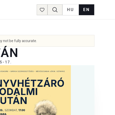
HU
EN
Favorites
y not be fully accurate.
TÁN
5-17.