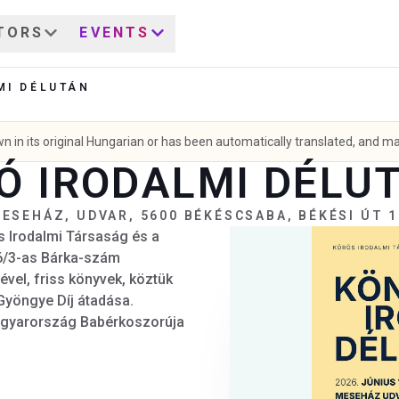
TORS
EVENTS
MI DÉLUTÁN
 in its original Hungarian or has been automatically translated, and ma
 IRODALMI DÉLU
ESEHÁZ, UDVAR, 5600 BÉKÉSCSABA, BÉKÉSI ÚT 1
s Irodalmi Társaság és a
6/3-as Bárka-szám
vel, friss könyvek, köztük
Gyöngye Díj átadása.
Magyarország Babérkoszorúja