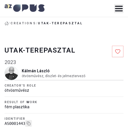
/
CREATIONS
/
UTAK-TEREPASZTAL
UTAK-TEREPASZTAL
2023
Kálmán László
ötvösművész, díszlet- és jelmeztervező
CREATOR'S ROLE
ötvösművész
RESULT OF WORK
fém plasztika
IDENTIFIER
AS0001443