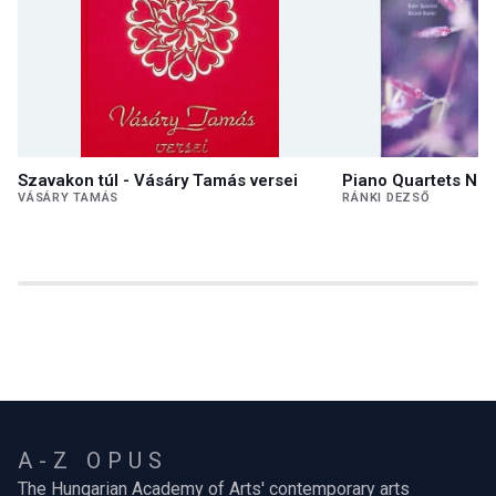
Szavakon túl - Vásáry Tamás versei
Piano Quartets Nos
VÁSÁRY TAMÁS
RÁNKI DEZSŐ
A-Z OPUS
The Hungarian Academy of Arts' contemporary arts