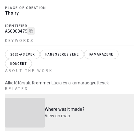
PLACE OF CREATION
Thoiry
IDENTIFIER
AS0008479
KEYWORDS
2020-AS ÉVEK
HANGSZERES ZENE
KAMARAZENE
KONCERT
ABOUT THE WORK
Alkotótársak: Krommer Lúcia és a kamaraegyüttesek
RELATED
Where was it made?
View on map