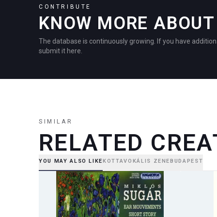
CONTRIBUTE
KNOW MORE ABOUT 
The database is continuously growing. If you have addition
submit it here.
SIMILAR
RELATED CREA
YOU MAY ALSO LIKE
KOTTA
VOKÁLIS ZENE
BUDAPEST