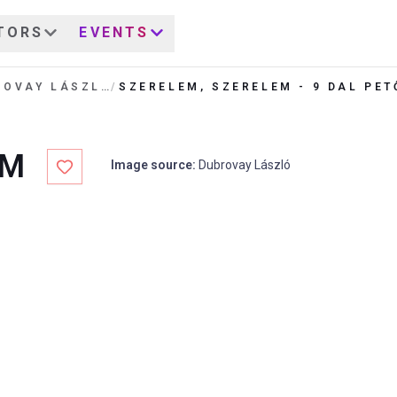
TORS
EVENTS
DUBROVAY LÁSZLÓ
/
EM
Image source
:
Dubrovay László