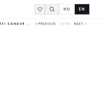
HU
EN
Favorites
SZERELEM, SZERELEM - 9 DAL PETŐFI SÁNDOR VERSEIRE, TENOR HANGRA ÉS ZENEKARRA
PREVIOUS
13/260
NEXT