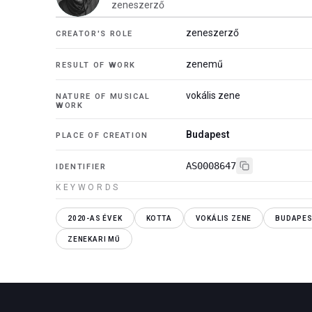
zeneszerző
zeneszerző
CREATOR'S ROLE
zenemű
RESULT OF WORK
vokális zene
NATURE OF MUSICAL
WORK
Budapest
PLACE OF CREATION
AS0008647
IDENTIFIER
KEYWORDS
2020-AS ÉVEK
KOTTA
VOKÁLIS ZENE
BUDAPE
ZENEKARI MŰ