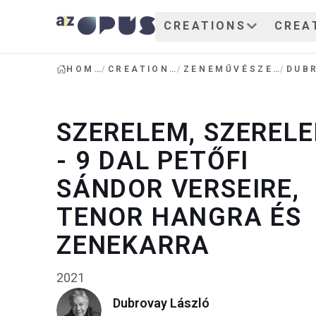
CREATIONS
CREA
HOME
/
CREATIONS
/
ZENEMŰVÉSZET
/
SZERELEM, SZEREL
- 9 DAL PETŐFI
SÁNDOR VERSEIRE,
TENOR HANGRA ÉS
ZENEKARRA
2021
Dubrovay László