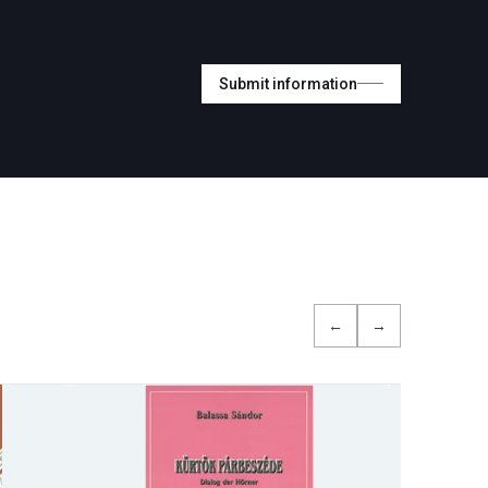
Submit information
←
→