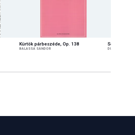
Kürtök párbeszéde, Op. 138
Son et lumiè
BALASSA SÁNDOR
DURKÓ ZSOLT