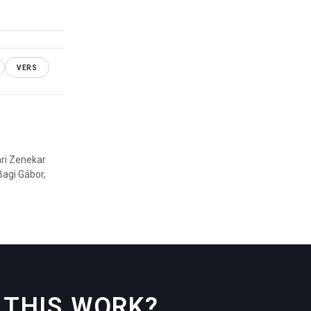
VERS
ari Zenekar
Bagi Gábor,
THIS WORK?