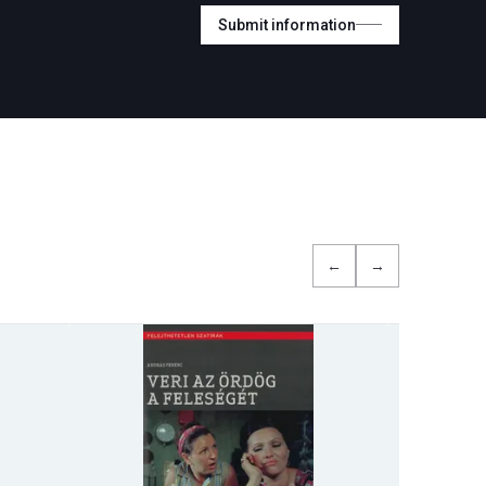
Submit information
←
→