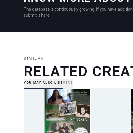
The database is continuously growing. If you have addition
submit it here.
SIMILAR
RELATED CREA
YOU MAY ALSO LIKE
VERS