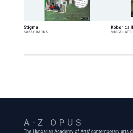
Stigma
Kóbor csil
KABAY BARNA
MISPÁL ATTI
A-Z OPUS
The Hungarian Academy of Arts' contemporary arts 