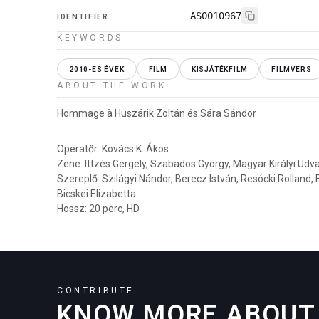
AS0010967
IDENTIFIER
KEYWORDS
2010-ES ÉVEK
FILM
KISJÁTÉKFILM
FILMVERS
ABOUT THE WORK
Hommage à Huszárik Zoltán és Sára Sándor
Operatőr: Kovács K. Ákos
Zene: Ittzés Gergely, Szabados György, Magyar Királyi Udv
Szereplő: Szilágyi Nándor, Berecz István, Resócki Rolland, 
Bicskei Elizabetta
Hossz: 20 perc, HD
CONTRIBUTE
KNOW MORE ABOUT 