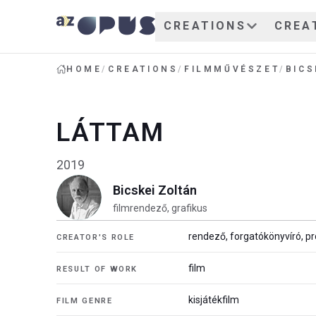
CREATIONS
CREA
HOME
/
CREATIONS
/
FILMMŰVÉSZET
/
BICS
LÁTTAM
2019
Bicskei Zoltán
filmrendező, grafikus
rendező, forgatókönyvíró, p
CREATOR'S ROLE
film
RESULT OF WORK
kisjátékfilm
FILM GENRE