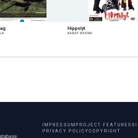
lag
Hippolyt
LA
KABAY BARNA
IMPRESSUM
PROJECT FEATURES
S
PRIVACY POLICY
COPYRIGHT
database