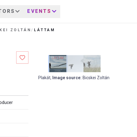
TORS
EVENTS
KEI ZOLTÁN
/
LÁTTAM
Plakát
,
Image source
:
Bicskei Zoltán
roducer