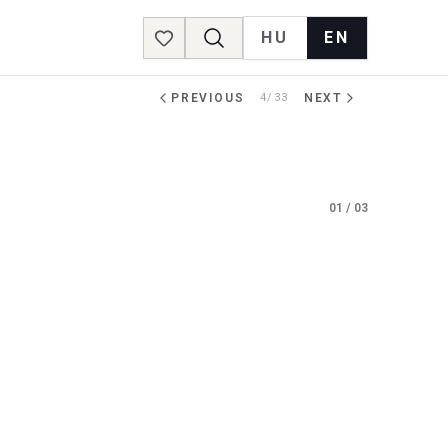
HU
EN
Favorites
PREVIOUS
4/33
NEXT
01
/
03