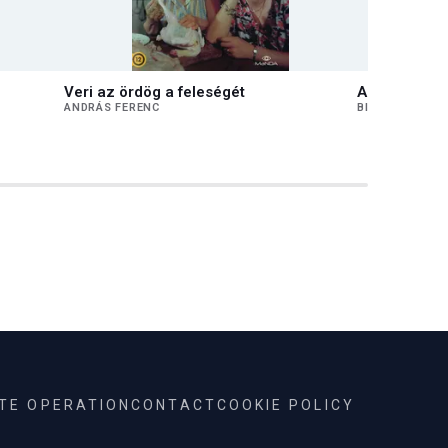
Veri az ördög a feleségét
A szív sorsa 
ANDRÁS FERENC
BICSKEI ZOLTÁ
ITE OPERATION
CONTACT
COOKIE POLICY