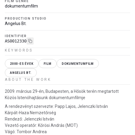
FILM GENRE
dokumentumfilm
PRODUCTION STUDIO
Angelus Bt.
IDENTIFIER
AS0012330
KEYWORDS
2000-ES ÉVEK
FILM
DOKUMENTUMFILM
ANGELUS BT.
ABOUT THE WORK
2009. március 29-én, Budapesten, a Hősök terén megtartott
Közös Istenóhajtásunk dokumentumfilmje
A rendezvényt szervezte: Papp Lajos, Jelenczki István
Kárpát-Haza Nemzetőrség
Rendező: Jelenczki István
Vezető operatőr: Kőrösi András (MOT)
Vágó: Tombor Andrea