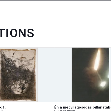
TIONS
k 1.
Én a megvilágosodás pillanatáb