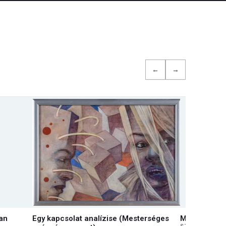
←
→
an
Egy kapcsolat analízise (Mesterséges
Magyar sors