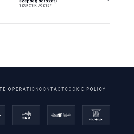
szépség sorozat)
SZALAY LAJOS
SZURCSIK JÓZSEF
ITE OPERATION
CONTACT
COOKIE POLICY