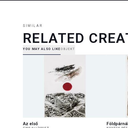
SIMILAR
RELATED CREA
YOU MAY ALSO LIKE
OBJEKT
Az első
Földpárná