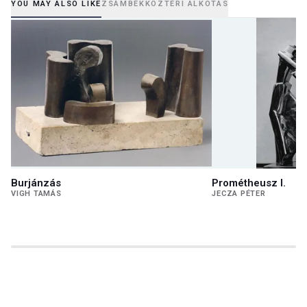
YOU MAY ALSO LIKE
ZSÁMBÉK
KÖZTÉRI ALKOTÁS
Burjánzás
Prométheusz I.
VIGH TAMÁS
JECZA PÉTER