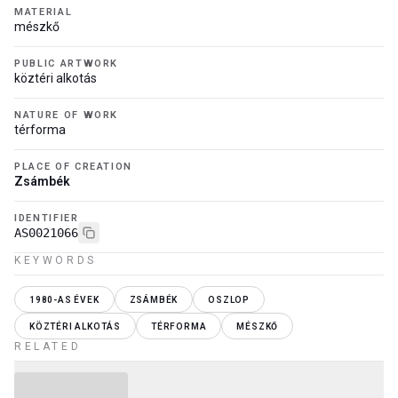
MATERIAL
mészkő
PUBLIC ARTWORK
köztéri alkotás
NATURE OF WORK
térforma
PLACE OF CREATION
Zsámbék
IDENTIFIER
AS0021066
KEYWORDS
1980-AS ÉVEK
ZSÁMBÉK
OSZLOP
KÖZTÉRI ALKOTÁS
TÉRFORMA
MÉSZKŐ
RELATED