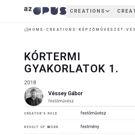
CREATIONS
CREA
HOME
/
CREATIONS
/
KÉPZŐMŰVÉSZET
/
VÉ
KÓRTERMI
GYAKORLATOK 1.
2018
Véssey Gábor
festőművész
festőművész
CREATOR'S ROLE
festmény
RESULT OF WORK