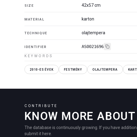
42x57 cm
SIZE
karton
MATERIAL
olajtempera
TECHNIQUE
AS0021696
IDENTIFIER
KEYWORDS
2010-ES ÉVEK
FESTMÉNY
OLAJTEMPERA
KAR
CONTRIBUTE
KNOW MORE ABOUT 
The database is continuously growing. If you have addition
submit it here.