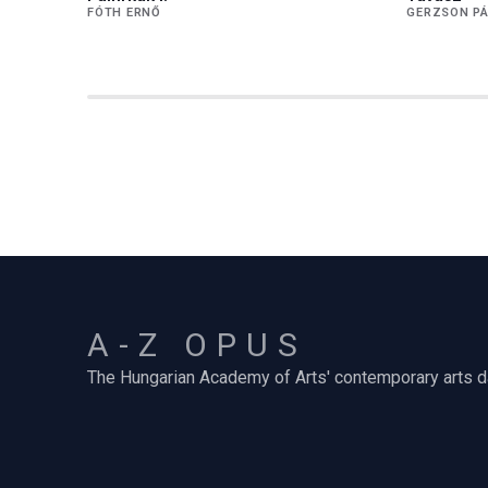
FÓTH ERNŐ
GERZSON P
A-Z OPUS
The Hungarian Academy of Arts' contemporary arts 