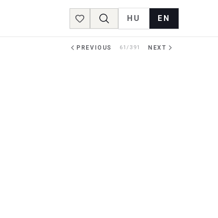
HU
EN
Favorites
PREVIOUS
61/391
NEXT