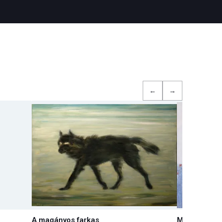
←
→
A magányos farkas
Macska