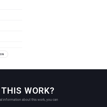
TON
THIS WORK?
al information about this work, you can