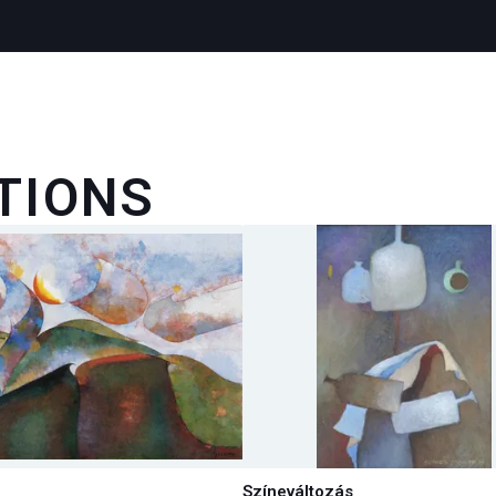
TIONS
Színeváltozás