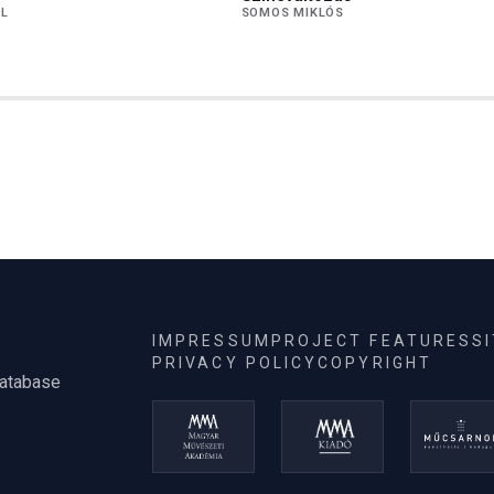
ÁL
SOMOS MIKLÓS
IMPRESSUM
PROJECT FEATURES
S
PRIVACY POLICY
COPYRIGHT
database