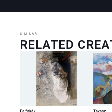
SIMILAR
RELATED CREA
Falfirkák I.
Tavasz