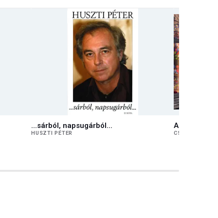
...sárból, napsugárból...
Az Ég tartja 
HUSZTI PÉTER
CSEKE PÉTER