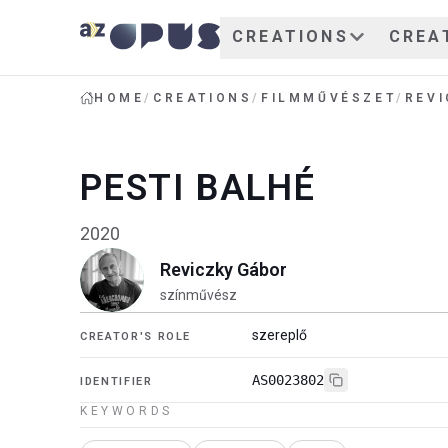
CREATIONS
CREA
HOME
/
CREATIONS
/
FILMMŰVÉSZET
/
REV
PESTI BALHÉ
2020
Reviczky Gábor
színművész
szereplő
CREATOR'S ROLE
AS0023802
IDENTIFIER
KEYWORDS