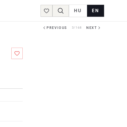
HU
EN
Favorites
PREVIOUS
3/168
NEXT