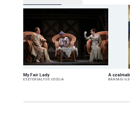
My Fair Lady
A szalmab
ESZTERGÁLYOS CECÍLIA
BÁNSÁGI ILD