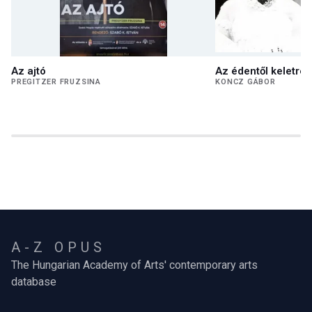
Az ajtó
Az édentől keletre
PREGITZER FRUZSINA
KONCZ GÁBOR
A-Z OPUS
The Hungarian Academy of Arts' contemporary arts
database