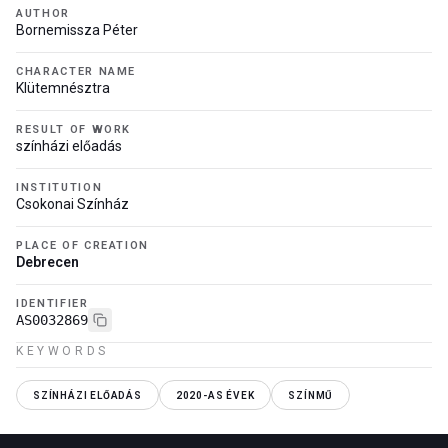
AUTHOR
Bornemissza Péter
CHARACTER NAME
Klütemnésztra
RESULT OF WORK
színházi előadás
INSTITUTION
Csokonai Színház
PLACE OF CREATION
Debrecen
IDENTIFIER
AS0032869
KEYWORDS
SZÍNHÁZI ELŐADÁS
2020-AS ÉVEK
SZÍNMŰ