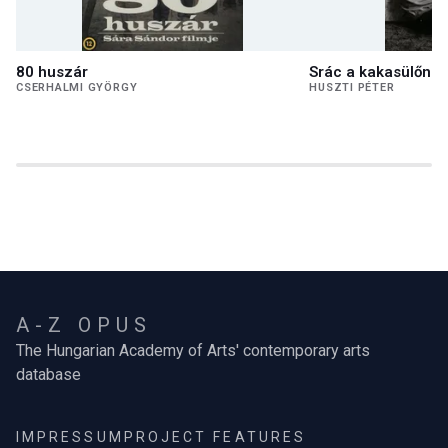
80 huszár
Srác a kakasülőn
CSERHALMI GYÖRGY
HUSZTI PÉTER
A-Z OPUS
The Hungarian Academy of Arts' contemporary arts
database
IMPRESSUM
PROJECT FEATURES