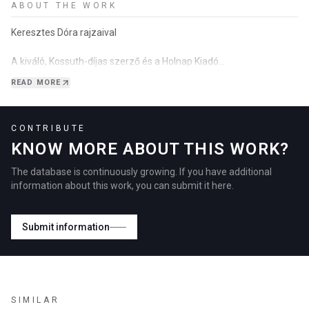
ABOUT THE WORK
Keresztes Dóra rajzaival
A kiváló, Kossuth-díjas szerző és a Holnap Kiadó
együttműködésének újabb szép példája ez a kötet, a nyelvi
READ MORE
játékosság, a zeneiség alapritmusára megszólaló, az apaság és a
„nagyapaság” világát is…
CONTRIBUTE
KNOW MORE ABOUT THIS WORK?
The database is continuously growing. If you have additional
information about this work, you can submit it here.
Submit information
SIMILAR