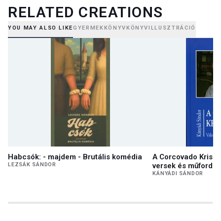
RELATED CREATIONS
YOU MAY ALSO LIKE
GYERMEKKÖNYV
KÖNYVILLUSZTRÁCIÓ
Habcsók: - majdem - Brutális komédia
A Corcovado Kriszt
LEZSÁK SÁNDOR
versek és műfordít
KÁNYÁDI SÁNDOR