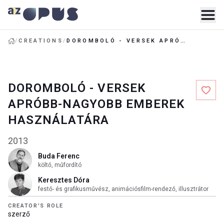
/
CREATIONS
/
DOROMBOLÓ - VERSEK APRÓBB-NAGYOBB EMBEREK HASZNÁLATÁRA
DOROMBOLÓ - VERSEK
APRÓBB-NAGYOBB EMBEREK
HASZNÁLATÁRA
2013
Buda Ferenc
költő, műfordító
Keresztes Dóra
festő- és grafikusművész, animációsfilm-rendező, illusztrátor
CREATOR'S ROLE
szerző