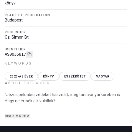
könyv
PLACE OF PUBLICATION
Budapest
PUBLISHER
Cz. Simon Bt.
IDENTIFIER
AS0035817
KEYWORDS
2020-AS ÉVEK
KÖNYV
ESSZÉKÖTET
MAGYAR
ABOUT THE WORK
"Jézus példabeszédeket használt, még tanítványai körében is.
Hogy ne értsék a kívülállók?
De hiszen maguk a tanítványok is állandóan magyarázatot kértek
READ MORE
tőle!
Eszerint ők sem értették a tanítást? Amikor megkapták, fö…