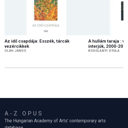
Az idő csapdája: Esszék, tárcák
A hullám taraja : v
vezércikkek
interjúk, 2000-200
OLÁH JÁNOS
KODOLÁNYI GYULA
A-Z OPUS
The Hungarian Academy of Arts' contemporary arts
database