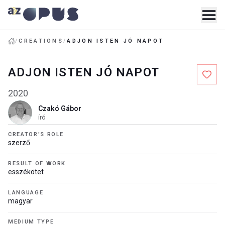
/
CREATIONS
/
ADJON ISTEN JÓ NAPOT
ADJON ISTEN JÓ NAPOT
2020
Czakó Gábor
író
CREATOR'S ROLE
szerző
RESULT OF WORK
esszékötet
LANGUAGE
magyar
MEDIUM TYPE