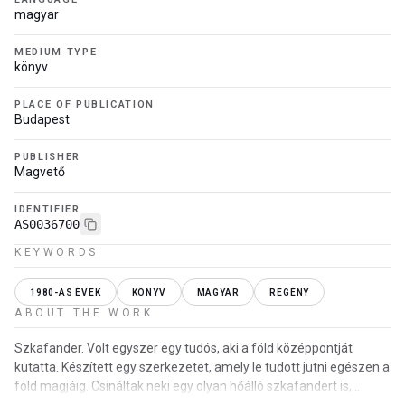
magyar
MEDIUM TYPE
könyv
PLACE OF PUBLICATION
Budapest
PUBLISHER
Magvető
IDENTIFIER
AS0036700
KEYWORDS
1980-AS ÉVEK
KÖNYV
MAGYAR
REGÉNY
ABOUT THE WORK
Szkafander. Volt egyszer egy tudós, aki a föld középpontját
kutatta. Készített egy szerkezetet, amely le tudott jutni egészen a
föld magjáig. Csináltak neki egy olyan hőálló szkafandert is,