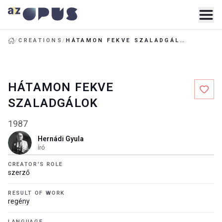
/
CREATIONS
/
HÁTAMON FEKVE SZALADGÁLOK
HÁTAMON FEKVE
SZALADGÁLOK
1987
Hernádi Gyula
író
CREATOR'S ROLE
szerző
RESULT OF WORK
regény
LANGUAGE