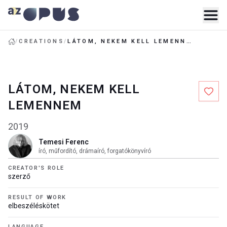
/
CREATIONS
/
LÁTOM, NEKEM KELL LEMENNEM
LÁTOM, NEKEM KELL
LEMENNEM
2019
Temesi Ferenc
író, műfordító, drámaíró, forgatókönyvíró
CREATOR'S ROLE
szerző
RESULT OF WORK
elbeszéléskötet
LANGUAGE