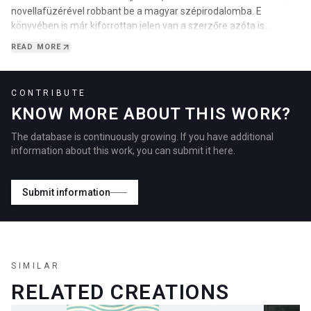
novellafüzérével robbant be a magyar szépirodalomba. E
könyvében is már kiforrottan jelen van a szerzőre azóta is
jellemző kísérletezőkedve, a műfaji határok át…
READ MORE
CONTRIBUTE
KNOW MORE ABOUT THIS WORK?
The database is continuously growing. If you have additional
information about this work, you can submit it here.
Submit information
SIMILAR
RELATED CREATIONS