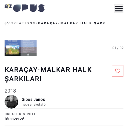
/
CREATIONS
/
KARAÇAY-MALKAR HALK ŞARKILARI
01
/
02
KARAÇAY-MALKAR HALK
ŞARKILARI
2018
Sipos János
népzenekutató
CREATOR'S ROLE
társszerző