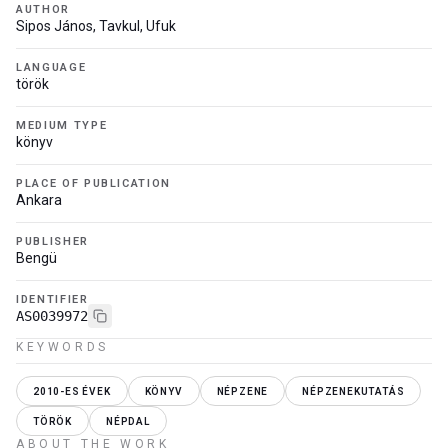
AUTHOR
Sipos János, Tavkul, Ufuk
LANGUAGE
török
MEDIUM TYPE
könyv
PLACE OF PUBLICATION
Ankara
PUBLISHER
Bengü
IDENTIFIER
AS0039972
KEYWORDS
2010-ES ÉVEK
KÖNYV
NÉPZENE
NÉPZENEKUTATÁS
TÖRÖK
NÉPDAL
ABOUT THE WORK