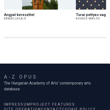
Angyal kereszttel
Turai pettyes vagy 
KÉKEDI LÁSZLÓ
KOVÁCS MIKLÓS
A-Z OPUS
The Hungarian Academy of Arts' contemporary arts
database
IMPRESSUM
PROJECT FEATURES
SITE OPERATION
CONTACT
COOKIE POLICY