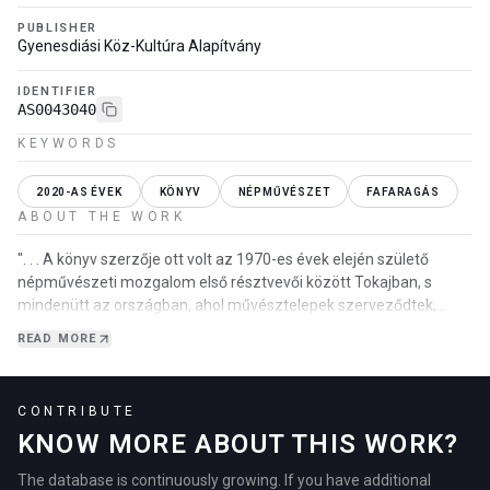
PUBLISHER
Gyenesdiási Köz-Kultúra Alapítvány
IDENTIFIER
AS0043040
KEYWORDS
2020-AS ÉVEK
KÖNYV
NÉPMŰVÉSZET
FAFARAGÁS
ABOUT THE WORK
". . . A könyv szerzője ott volt az 1970-es évek elején születő
népművészeti mozgalom első résztvevői között Tokajban, s
mindenütt az országban, ahol művésztelepek szerveződtek,
alkotóházak épültek. Közben sok barátot sz…
READ MORE
CONTRIBUTE
KNOW MORE ABOUT THIS WORK?
The database is continuously growing. If you have additional