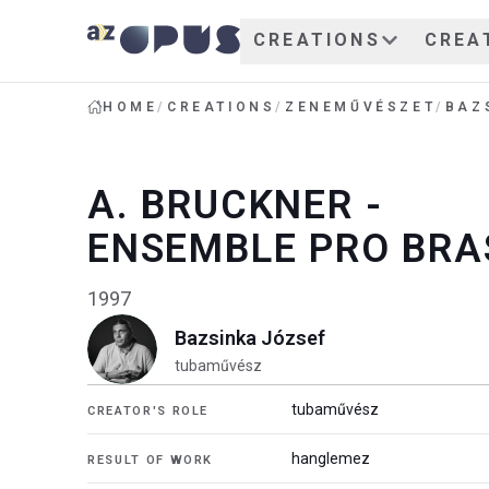
CREATIONS
CREA
HOME
/
CREATIONS
/
ZENEMŰVÉSZET
/
BAZ
A. BRUCKNER -
ENSEMBLE PRO BRA
1997
Bazsinka József
tubaművész
tubaművész
CREATOR'S ROLE
hanglemez
RESULT OF WORK