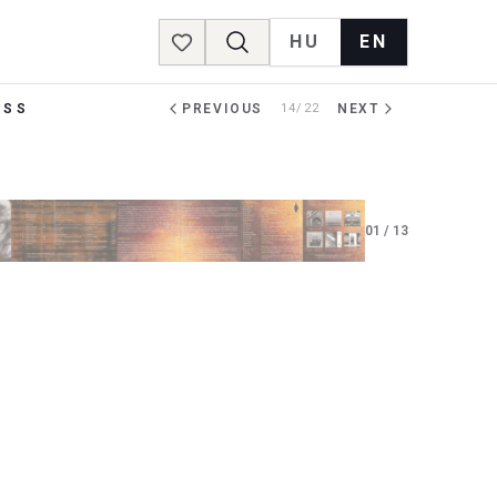
HU
EN
Favorites
ASS
PREVIOUS
14/22
NEXT
01
/
13