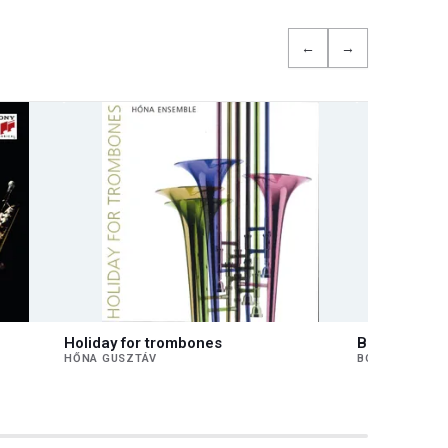
←
→
Holiday for trombones
Bach
HŐNA GUSZTÁV
BOLDOCZKI GÁ