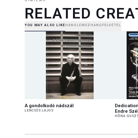
SIMILAR
RELATED CREA
YOU MAY ALSO LIKE
HANGLEMEZ
HANGFELVÉTEL
A gondolkodó nádszál
Dedication
LENCSÉS LAJOS
Endre Szék
Kocsár, Lá
HŐNA GUSZ
József Sár