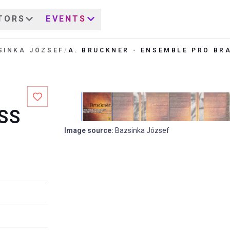
TORS
EVENTS
SINKA JÓZSEF
/
A. BRUCKNER - ENSEMBLE PRO BR
SS
Image source
:
Bazsinka József