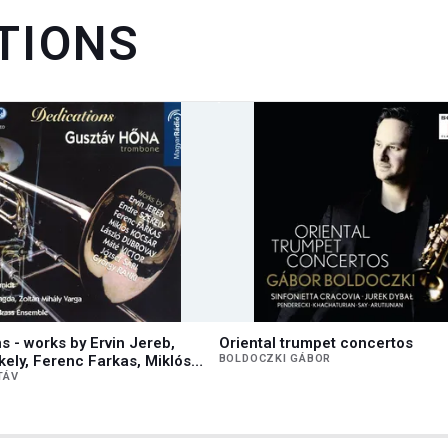
TIONS
s - works by Ervin Jereb,
Oriental trumpet concertos
ely, Ferenc Farkas, Miklós
BOLDOCZKI GÁBOR
szló Dubrovay, Máté Victor,
TÁV
i, György Ránki - for trombone