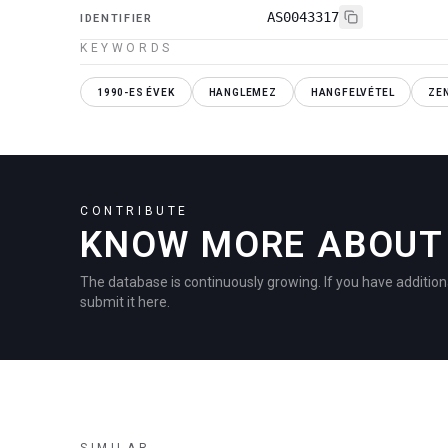
AS0043317
IDENTIFIER
KEYWORDS
1990-ES ÉVEK
HANGLEMEZ
HANGFELVÉTEL
ZE
CONTRIBUTE
KNOW MORE ABOUT 
The database is continuously growing. If you have addition
submit it here.