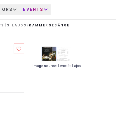
TORS
EVENTS
CSÉS LAJOS
/
KAMMERGESÄNGE
Image source
:
Lencsés Lajos