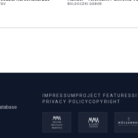
TÁV
BOLDOCZKI GÁBOR
IMPRESSUM
PROJECT FEATURES
S
PRIVACY POLICY
COPYRIGHT
database