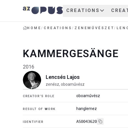
CREATIONS
CREA
HOME
/
CREATIONS
/
ZENEMŰVÉSZET
/
LEN
KAMMERGESÄNGE
2016
Lencsés Lajos
zenész, oboaművész
oboaművész
CREATOR'S ROLE
hanglemez
RESULT OF WORK
AS0043620
IDENTIFIER