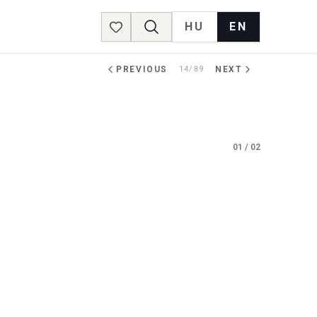
HU
EN
Favorites
PREVIOUS
14/89
NEXT
01
/
02