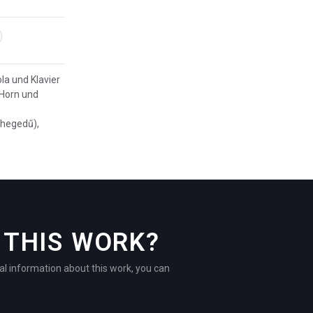
ola und Klavier
 Horn und
(hegedű),
THIS WORK?
al information about this work, you can