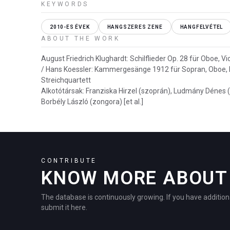
KEYWORDS
2010-ES ÉVEK
HANGSZERES ZENE
HANGFELVÉTEL
ABOUT THE WORK
August Friedrich Klughardt: Schilflieder Op. 28 für Oboe, Vi
/ Hans Koessler: Kammergesänge 1912 für Sopran, Oboe,
Streichquartett
Alkotótársak: Franziska Hirzel (szoprán), Ludmány Dénes 
Borbély László (zongora) [et al.]
CONTRIBUTE
KNOW MORE ABOUT 
The database is continuously growing. If you have addition
submit it here.