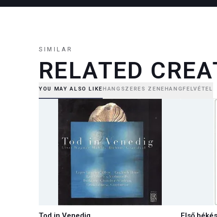
SIMILAR
RELATED CREA
YOU MAY ALSO LIKE
HANGSZERES ZENE
HANGFELVÉTEL
Tod in Venedig
Első béké