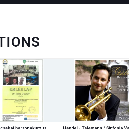
TIONS
scsabai harsonakurzus
Händel - Telemann / Sinfonia V