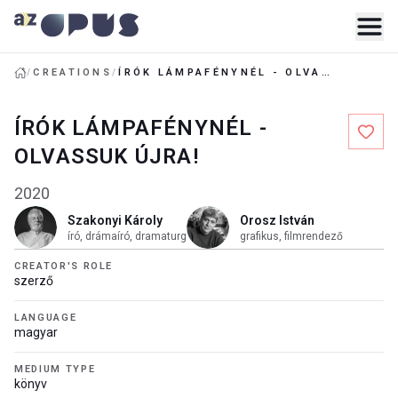
/
CREATIONS
/
ÍRÓK LÁMPAFÉNYNÉL - OLVASSUK ÚJRA!
ÍRÓK LÁMPAFÉNYNÉL -
OLVASSUK ÚJRA!
2020
Szakonyi Károly
Orosz István
író, drámaíró, dramaturg
grafikus, filmrendező
CREATOR'S ROLE
szerző
LANGUAGE
magyar
MEDIUM TYPE
könyv