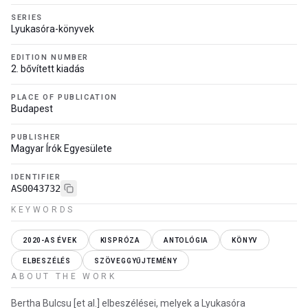
SERIES
Lyukasóra-könyvek
EDITION NUMBER
2. bővített kiadás
PLACE OF PUBLICATION
Budapest
PUBLISHER
Magyar Írók Egyesülete
IDENTIFIER
AS0043732
KEYWORDS
2020-AS ÉVEK
KISPRÓZA
ANTOLÓGIA
KÖNYV
ELBESZÉLÉS
SZÖVEGGYŰJTEMÉNY
ABOUT THE WORK
Bertha Bulcsu [et al.] elbeszélései, melyek a Lyukasóra