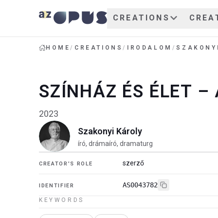
CREATIONS
CREA
HOME
/
CREATIONS
/
IRODALOM
/
SZAKONY
SZÍNHÁZ ÉS ÉLET –
2023
Szakonyi Károly
író, drámaíró, dramaturg
szerző
CREATOR'S ROLE
AS0043782
IDENTIFIER
KEYWORDS