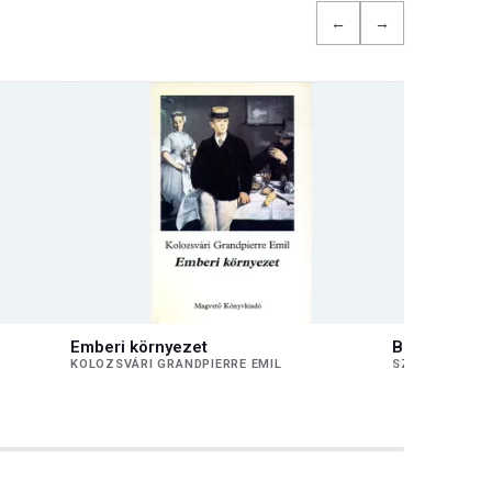
←
→
Emberi környezet
Bitang nyara
KOLOZSVÁRI GRANDPIERRE EMIL
SZÁRAZ MIKL