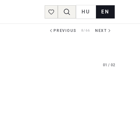
HU
EN
Favorites
PREVIOUS
8/66
NEXT
01
/
02