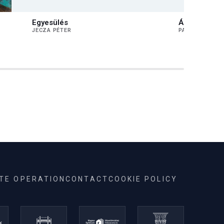
Egyesülés
Álló alak II.
JECZA PÉTER
PAIZS LÁSZLÓ
ITE OPERATION
CONTACT
COOKIE POLICY