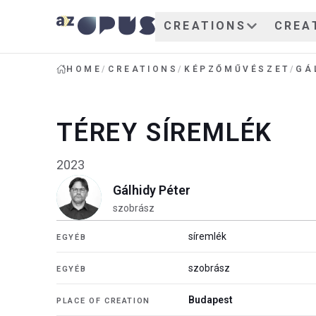
CREATIONS
CREA
HOME
/
CREATIONS
/
KÉPZŐMŰVÉSZET
/
GÁ
TÉREY SÍREMLÉK
2023
Gálhidy Péter
szobrász
síremlék
EGYÉB
szobrász
EGYÉB
Budapest
PLACE OF CREATION