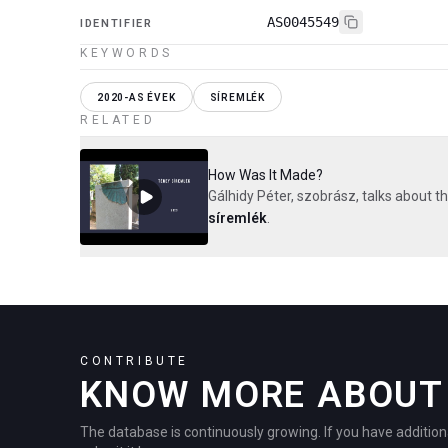
AS0045549
IDENTIFIER
KEYWORDS
2020-AS ÉVEK
SÍREMLÉK
RELATED
How Was It Made?
Gálhidy Péter, szobrász, talks about 
síremlék
.
CONTRIBUTE
KNOW MORE ABOUT 
The database is continuously growing. If you have addition