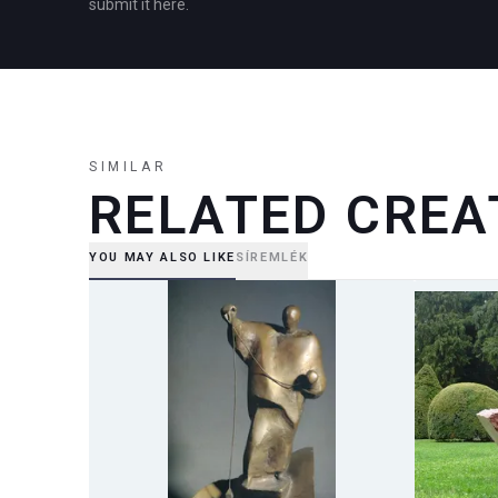
submit it here.
SIMILAR
RELATED CREA
YOU MAY ALSO LIKE
SÍREMLÉK