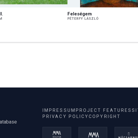
I.
Feleségem
ÁM
PÉTERFY LÁSZLÓ
IMPRESSUM
PROJECT FEATURES
S
PRIVACY POLICY
COPYRIGHT
database