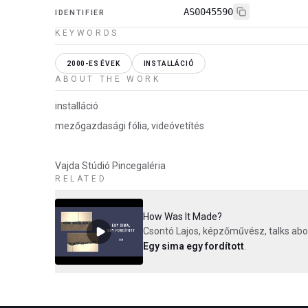
AS0045590
IDENTIFIER
KEYWORDS
2000-ES ÉVEK
INSTALLÁCIÓ
ABOUT THE WORK
installáció
mezőgazdasági fólia, videóvetítés
Vajda Stúdió Pincegaléria
RELATED
How Was It Made?
Csontó Lajos, képzőművész, talks abo
Egy sima egy fordított
.