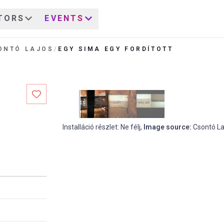
TORS
EVENTS
ONTÓ LAJOS
/
EGY SIMA EGY FORDÍTOTT
Installáció részlet: Ne félj
,
Image source
:
Csontó La