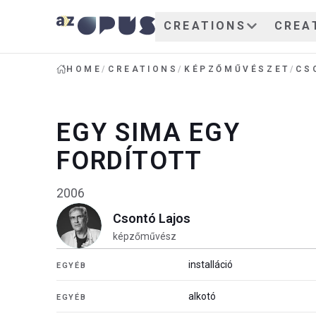
CREATIONS
CREA
HOME
/
CREATIONS
/
KÉPZŐMŰVÉSZET
/
CS
EGY SIMA EGY
FORDÍTOTT
2006
Csontó Lajos
képzőművész
installáció
EGYÉB
alkotó
EGYÉB