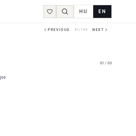
HU
EN
Favorites
PREVIOUS
81/160
NEXT
01
/
03
jos