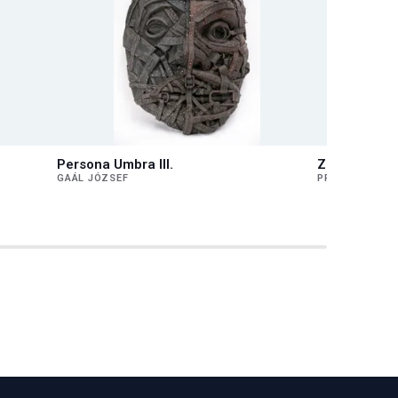
Persona Umbra III.
Zsákutca
GAÁL JÓZSEF
PRUTKAY PÉTE