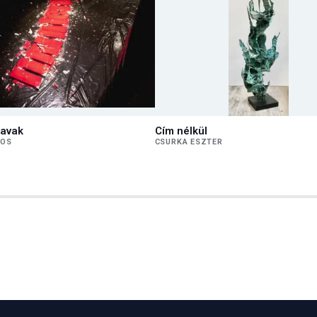
zavak
Cím nélkül
JOS
CSURKA ESZTER