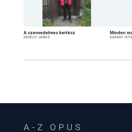
A szenvedelmes kertész
Minden m
ERDÉLYI JÁNOS
DÁRDAY IST
A-Z OPUS