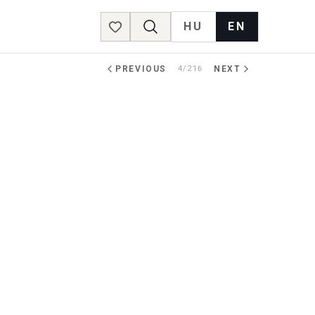
HU
EN
Favorites
PREVIOUS
4/216
NEXT