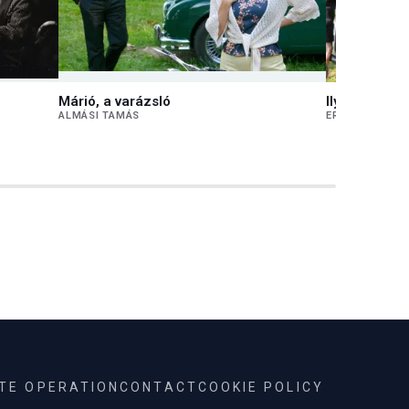
Márió, a varázsló
Ily korban 
ALMÁSI TAMÁS
ERDÉLYI JÁNOS
ITE OPERATION
CONTACT
COOKIE POLICY