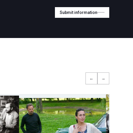
Submit information
←
→