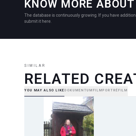
KNOW MORE ABOUT 
The database is continuously growing. If you have addition
submit it here.
SIMILAR
RELATED CREA
YOU MAY ALSO LIKE
DOKUMENTUMFILM
PORTRÉFILM