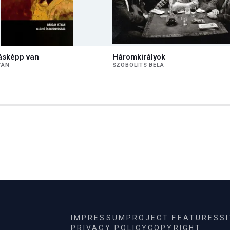
ásképp van
Háromkirályok
VÁN
SZOBOLITS BÉLA
IMPRESSUM
PROJECT FEATURES
S
PRIVACY POLICY
COPYRIGHT