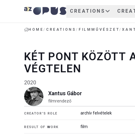
CREATIONS
CREA
HOME
/
CREATIONS
/
FILMMŰVÉSZET
/
XAN
KÉT PONT KÖZÖTT 
VÉGTELEN
2020
Xantus Gábor
filmrendező
archív felvételek
CREATOR'S ROLE
film
RESULT OF WORK