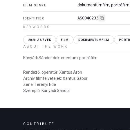
dokumentumfilm, portréfilm
FILM GENRE
AS0046233
IDENTIFIER
KEYWORDS
2020-AS ÉVEK
FILM
DOKUMENTUMFILM
PORTR
ABOUT THE WORK
Kányádi Sándor dokumentum-portréfilm
Rendező, operatőr: Xantus Áron
Archív filmfelvételek: Xantus Gábor
Zene: Terényi Ede
Szereplő: Kányádi Sándor
CONTRIBUTE