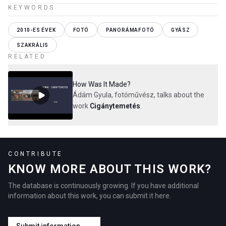
KEYWORDS
2010-ES ÉVEK
FOTÓ
PANORÁMAFOTÓ
GYÁSZ
SZAKRÁLIS
RELATED
How Was It Made?
Ádám Gyula, fotóművész, talks about the
work
Cigánytemetés
.
CONTRIBUTE
KNOW MORE ABOUT THIS WORK?
The database is continuously growing. If you have additional
information about this work, you can submit it here.