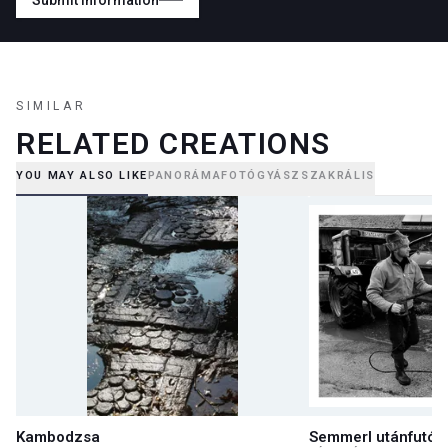
Submit information
SIMILAR
RELATED CREATIONS
YOU MAY ALSO LIKE
PANORÁMAFOTÓ
GYÁSZ
SZAKRÁLIS
Kambodzsa
Semmerl utánfutót