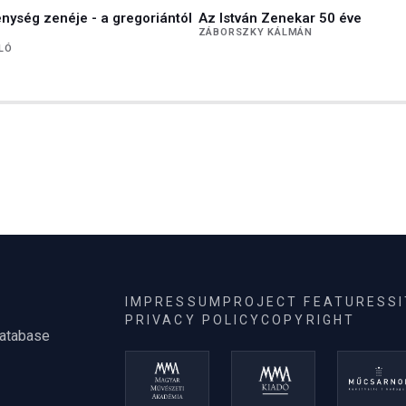
nység zenéje - a gregoriántól
Az István Zenekar 50 éve
ZÁBORSZKY KÁLMÁN
LÓ
IMPRESSUM
PROJECT FEATURES
S
PRIVACY POLICY
COPYRIGHT
database