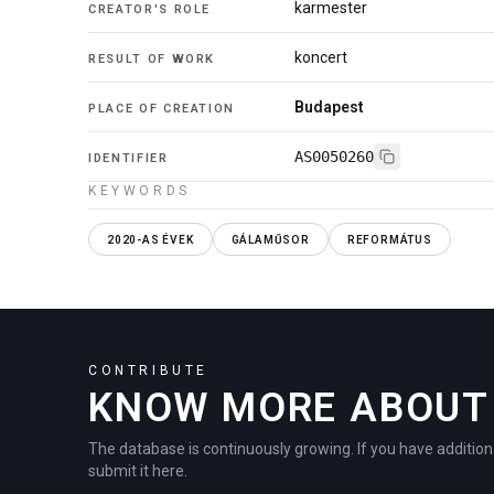
karmester
CREATOR'S ROLE
koncert
RESULT OF WORK
Budapest
PLACE OF CREATION
AS0050260
IDENTIFIER
KEYWORDS
2020-AS ÉVEK
GÁLAMŰSOR
REFORMÁTUS
CONTRIBUTE
KNOW MORE ABOUT 
The database is continuously growing. If you have addition
submit it here.