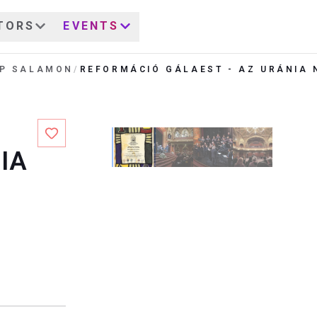
TORS
EVENTS
P SALAMON
/
IA