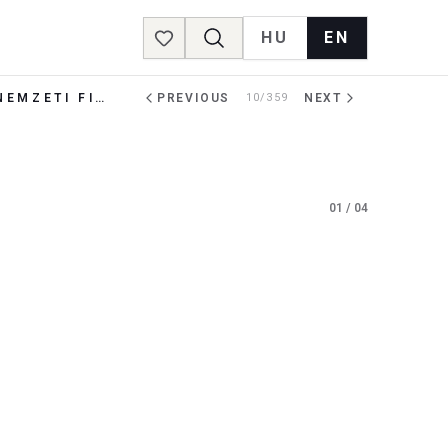
HU
EN
Favorites
REFORMÁCIÓ GÁLAEST - AZ URÁNIA NEMZETI FILMSZÍNHÁZBAN
PREVIOUS
10/359
NEXT
01
/
04