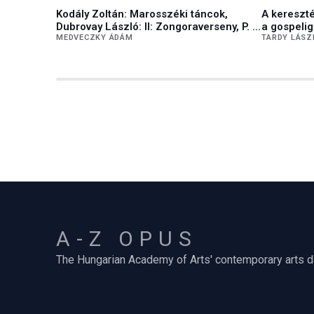
Kodály Zoltán: Marosszéki táncok,
A kereszté
Dubrovay László: II: Zongoraverseny, P. I.
a gospelig
Csajkovszkij: VI. "Pathétique" szimfonia a
MEDVECZKY ÁDÁM
TARDY LÁSZ
Szegedi Szimfonikus Zenekar
előadásában
A-Z OPUS
The Hungarian Academy of Arts' contemporary arts 