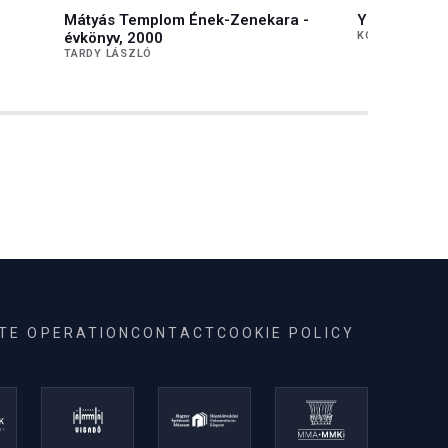
Mátyás Templom Ének-Zenekara -
Young Compo
évkönyv, 2000
KOCSÁR BALÁZ
TARDY LÁSZLÓ
ITE OPERATION
CONTACT
COOKIE POLICY