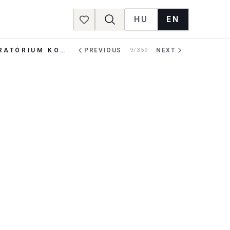
HU
EN
Favorites
J. S. BACH: KARÁCSONYI ORATÓRIUM KONCERTJEI - 2024. DECEMBER 22-ÉN AZ I-III. KANTÁTÁK ÉS 2025. JANUÁR 12-ÉN A IV-VI. KANTÁTÁK
PREVIOUS
9/359
NEXT