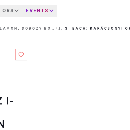
TORS
EVENTS
KAMP SALAMON, DOBOZY BORBÁLA
/
 I-
N