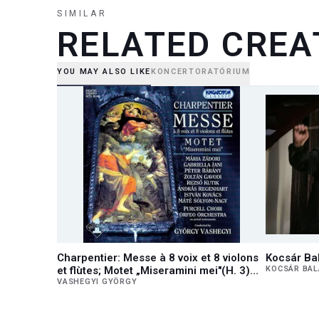
SIMILAR
RELATED CREA
YOU MAY ALSO LIKE
KONCERT
ORATÓRIUM
Charpentier: Messe à 8 voix et 8 violons
Kocsár Balá
et flùtes; Motet „Miseramini mei"(H. 3)
KOCSÁR BA
Motet pour les Trépassés a 8
VASHEGYI GYÖRGY
'Miseremini mei' (H. 311)