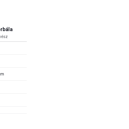
rbála
vész
lom