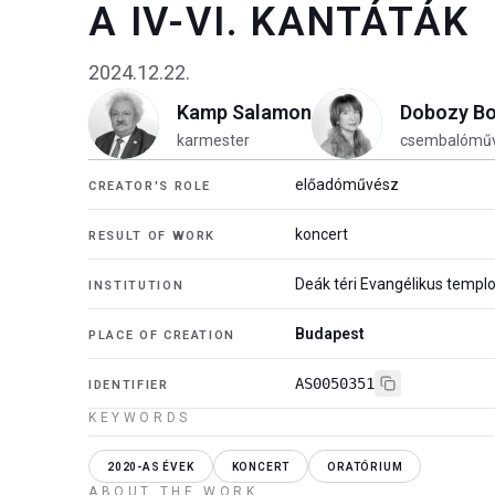
A IV-VI. KANTÁTÁK
2024.12.22.
Kamp Salamon
Dobozy Bo
karmester
csembalómű
előadóművész
CREATOR'S ROLE
koncert
RESULT OF WORK
Deák téri Evangélikus temp
INSTITUTION
Budapest
PLACE OF CREATION
AS0050351
IDENTIFIER
KEYWORDS
2020-AS ÉVEK
KONCERT
ORATÓRIUM
ABOUT THE WORK