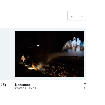
←
→
245)
Nabucco
The choral 
KOVÁCS JÁNOS
SAPSZON FERE