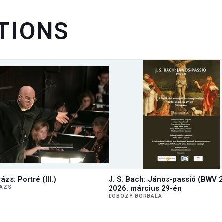
TIONS
zs: Portré (III.)
J. S. Bach: János-passió (BWV 
LÁZS
2026. március 29-én
DOBOZY BORBÁLA