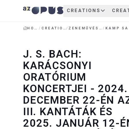
CREATIONS
CREA
HOME
/
CREATIONS
/
ZENEMŰVÉSZET
/
J. S. BACH:
KARÁCSONYI
ORATÓRIUM
KONCERTJEI - 2024.
DECEMBER 22-ÉN AZ
III. KANTÁTÁK ÉS
2025. JANUÁR 12-É