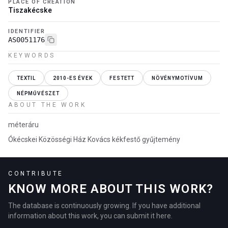
PLACE OF CREATION
Tiszakécske
IDENTIFIER
AS0051176
KEYWORDS
TEXTIL
2010-ES ÉVEK
FESTETT
NÖVÉNYMOTÍVUM
NÉPMŰVÉSZET
ABOUT THE WORK
méteráru
Ókécskei Közösségi Ház Kovács kékfestő gyűjtemény
CONTRIBUTE
KNOW MORE ABOUT THIS WORK?
The database is continuously growing. If you have additional
information about this work, you can submit it here.