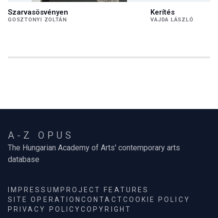
Szarvasösvényen
Kerítés
GOSZTONYI ZOLTÁN
VAJDA LÁSZLÓ
A-Z OPUS
The Hungarian Academy of Arts' contemporary arts
database
IMPRESSUM
PROJECT FEATURES
SITE OPERATION
CONTACT
COOKIE POLICY
PRIVACY POLICY
COPYRIGHT