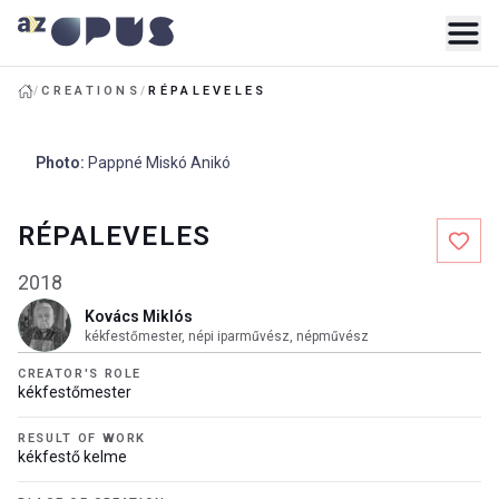
/
CREATIONS
/
RÉPALEVELES
Photo
:
Pappné Miskó Anikó
RÉPALEVELES
2018
Kovács Miklós
kékfestőmester, népi iparművész, népművész
CREATOR'S ROLE
kékfestőmester
RESULT OF WORK
kékfestő kelme