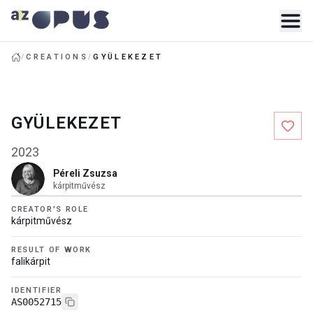
/
CREATIONS
/
GYÜLEKEZET
GYÜLEKEZET
2023
Péreli Zsuzsa
kárpitművész
CREATOR'S ROLE
kárpitművész
RESULT OF WORK
falikárpit
IDENTIFIER
AS0052715