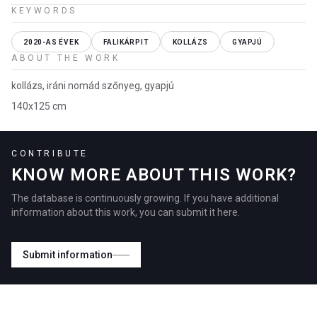
KEYWORDS
2020-AS ÉVEK
FALIKÁRPIT
KOLLÁZS
GYAPJÚ
ABOUT THE WORK
kollázs, iráni nomád szőnyeg, gyapjú
140x125 cm
CONTRIBUTE
KNOW MORE ABOUT THIS WORK?
The database is continuously growing. If you have additional
information about this work, you can submit it here.
Submit information