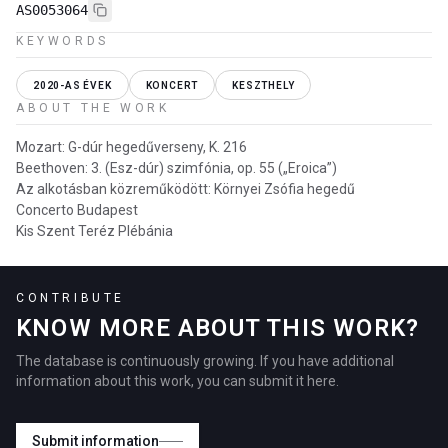
AS0053064
KEYWORDS
2020-AS ÉVEK
KONCERT
KESZTHELY
ABOUT THE WORK
Mozart: G-dúr hegedűverseny, K. 216
Beethoven: 3. (Esz-dúr) szimfónia, op. 55 („Eroica”)
Az alkotásban közreműködött: Környei Zsófia hegedű
Concerto Budapest
Kis Szent Teréz Plébánia
CONTRIBUTE
KNOW MORE ABOUT THIS WORK?
The database is continuously growing. If you have additional
information about this work, you can submit it here.
Submit information