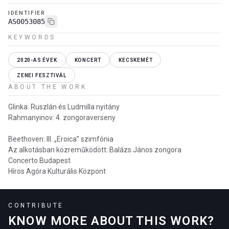
IDENTIFIER
AS0053085
KEYWORDS
2020-AS ÉVEK
KONCERT
KECSKEMÉT
ZENEI FESZTIVÁL
ABOUT THE WORK
Glinka: Ruszlán és Ludmilla nyitány
Rahmanyinov: 4. zongoraverseny
Beethoven: III. „Eroica” szimfónia
Az alkotásban közreműködött: Balázs János zongora
Concerto Budapest
Híros Agóra Kulturális Központ
CONTRIBUTE
KNOW MORE ABOUT THIS WORK?