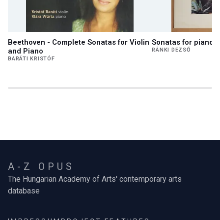
Beethoven - Complete Sonatas for Violin
Sonatas for piano a
and Piano
RÁNKI DEZSŐ
BARÁTI KRISTÓF
A-Z OPUS
The Hungarian Academy of Arts' contemporary arts
database