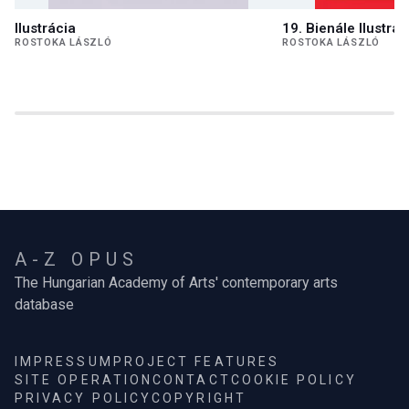
Ilustrácia
19. Bienále Ilustrác
ROSTOKA LÁSZLÓ
ROSTOKA LÁSZLÓ
A-Z OPUS
The Hungarian Academy of Arts' contemporary arts
database
IMPRESSUM
PROJECT FEATURES
SITE OPERATION
CONTACT
COOKIE POLICY
PRIVACY POLICY
COPYRIGHT