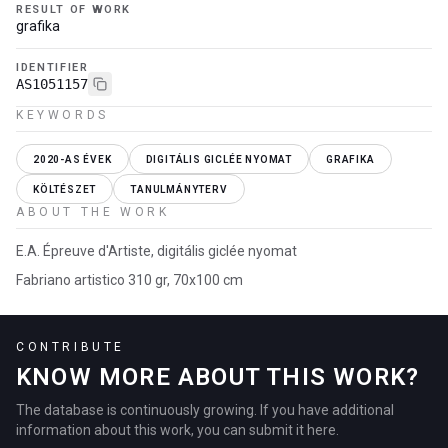
RESULT OF WORK
grafika
IDENTIFIER
AS1051157
KEYWORDS
2020-AS ÉVEK
DIGITÁLIS GICLÉE NYOMAT
GRAFIKA
KÖLTÉSZET
TANULMÁNYTERV
ABOUT THE WORK
E.A. Épreuve d'Artiste, digitális giclée nyomat
Fabriano artistico 310 gr, 70x100 cm
CONTRIBUTE
KNOW MORE ABOUT THIS WORK?
The database is continuously growing. If you have additional
information about this work, you can submit it here.