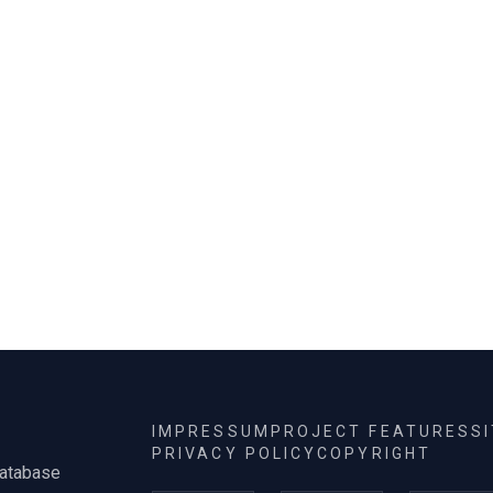
hét kötetéből (1873–1896)
ismerjük.
IMPRESSUM
PROJECT FEATURES
S
PRIVACY POLICY
COPYRIGHT
database