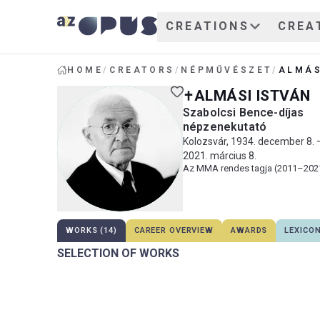
CREATIONS
CREA
HOME
/
CREATORS
/
NÉPMŰVÉSZET
/
ALMÁS
ALMÁSI ISTVÁN
Szabolcsi Bence-díjas
népzenekutató
Kolozsvár, 1934. december 8. 
2021. március 8.
Az MMA rendes tagja (2011–202
WORKS (14)
CAREER OVERVIEW
AWARDS
LEXICO
SELECTION OF WORKS