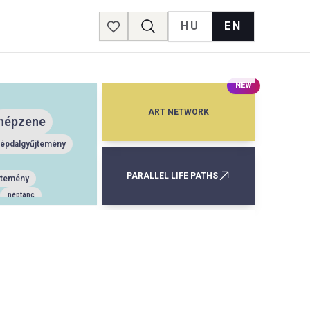
HU
EN
Favorites
NEW
ART NETWORK
népzene
épdalgyűjtemény
PARALLEL LIFE PATHS
jtemény
néptánc
tanulmány
enetörténet
temény
s