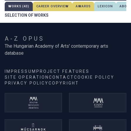
WORKS (43)
CAREER OVERVIEW
AWARDS
LEXICON
ABOUT
SELECTION OF WORKS
A-Z OPUS
The Hungarian Academy of Arts' contemporary arts
database
IMPRESSUM
PROJECT FEATURES
SITE OPERATION
CONTACT
COOKIE POLICY
PRIVACY POLICY
COPYRIGHT