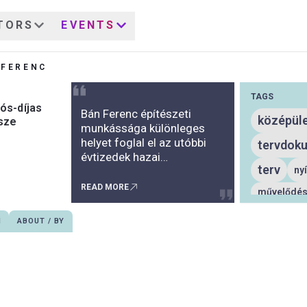
TORS
EVENTS
 FERENC
TAGS
ós-díjas
Bán Ferenc építészeti
középül
sze
munkássága különleges
helyet foglal el az utóbbi
tervdok
évtizedek hazai
terv
építészetében. Munkái
ny
egyszerre öntörvényűek,
READ MORE
művelődési
mégis magukon hordozzák
épület
b
azokat a hatásokat,
N
ABOUT / BY
amelyek a tervezés korára
településrész
jellemzőek voltak. Épületei,
településfejle
tervei egyediek,
szabadidőköz
irányzatokba nem, vagy
oktatási épület
csak ritkán illeszthetők,
szálláshely
mindegyik a tévedés