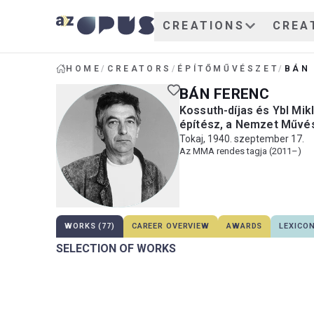
CREATIONS
CREA
HOME
/
CREATORS
/
ÉPÍTŐMŰVÉSZET
/
BÁN
BÁN FERENC
Kossuth-díjas és Ybl Mikl
építész, a Nemzet Művé
Tokaj, 1940. szeptember 17.
Az MMA rendes tagja (2011–)
WORKS (77)
CAREER OVERVIEW
AWARDS
LEXICO
SELECTION OF WORKS