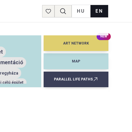
HU
EN
Favorites
NEW
ART NETWORK
et
MAP
umentáció
íregyháza
PARALLEL LIFE PATHS
 célú épület
udapest
lakóépület
sztés
pont
színház
világkiállítás
művelődési ház