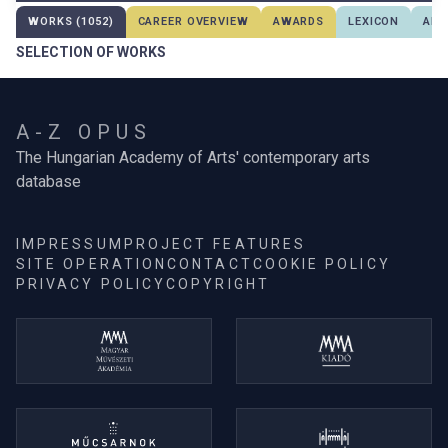
WORKS (1052)
CAREER OVERVIEW
AWARDS
LEXICON
ABO
SELECTION OF WORKS
A-Z OPUS
The Hungarian Academy of Arts' contemporary arts
database
IMPRESSUM
PROJECT FEATURES
SITE OPERATION
CONTACT
COOKIE POLICY
PRIVACY POLICY
COPYRIGHT