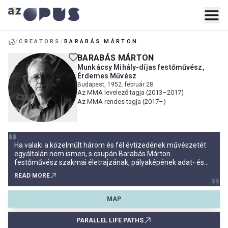
/
CREATORS
/
BARABÁS MÁRTON
BARABÁS MÁRTON
Munkácsy Mihály-díjas festőművész,
Érdemes Művész
Budapest, 1952. február 28.
Az MMA levelező tagja (2013–2017)
Az MMA rendes tagja (2017–)
Ha valaki a közelmúlt három és fél évtizedének művészetét
egyáltalán nem ismeri, s csupán Barabás Márton
festőművész szakmai életrajzának, pályaképének adat- és
tételsorát olvassa el, akár a kiállításcímekből –
READ MORE
Klavierskulpturen, Bécsi Mechanika – Talált és kitalált
zongorák, Z
MAP
PARALLEL LIFE PATHS