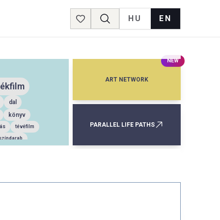
HU
EN
Favorites
NEW
ART NETWORK
tékfilm
dal
könyv
PARALLEL LIFE PATHS
dás
tévéfilm
színdarab
om
regény
ténelmi film
dráma
színjáték
nyv
novella
vers
filmdráma
ovellák