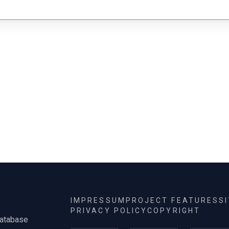
filmművészet
hanglemez
fotóalbum
önéletrajzi re
musical
19
tévéfilmsoroz
sorozat
fi
kisjátékfilm
IMPRESSUM
PROJECT FEATURES
S
PRIVACY POLICY
COPYRIGHT
database