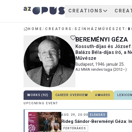
CREATIONS
CREA
HOME
/
CREATORS
/
SZÍNHÁZMŰVÉSZET
/
B
BEREMÉNYI GÉZA
Kossuth-díjas és József A
Balázs Béla-díjas író, a 
Művésze
Budapest, 1946. január 25.
Az MMA rendes tagja (2012–)
WORKS (92)
CAREER OVERVIEW
AWARDS
LEXICO
UPCOMING EVENT
AUG 29, 20:00
ELŐADÁS
Rideg Sándor-Bereményi Géza: In
FERTŐRÁKOS