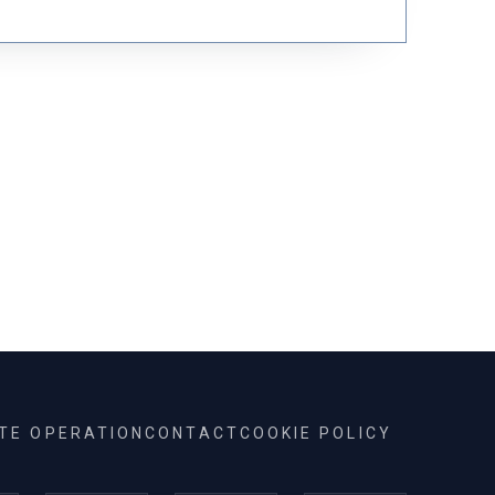
animációs film
válogatás
verseskötet
gény
forgatókönyv
56-os forradalom
at
elbeszéléskötet
lmsorozat
filmszatíra
ITE OPERATION
CONTACT
COOKIE POLICY