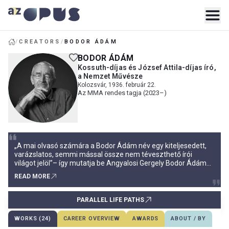
/
CREATORS
/
BODOR ÁDÁM
BODOR ÁDÁM
Kossuth-díjas és József Attila-díjas író,
a Nemzet Művésze
Kolozsvár, 1936. február 22.
Az MMA rendes tagja (2023–)
„A mai olvasó számára a Bodor Ádám név egy kiteljesedett,
varázslatos, semmi mással össze nem téveszthető írói
világot jelöl”– így mutatja be Angyalosi Gergely Bodor Ádám
alkotói jelenlétének törvényszerűségeit, fő ismérveit a
READ MORE
magyar irodalomban. Ő az, aki „csöndben lett nagyíró”, akinek
hajthatatlan szigora a csend beiktatásával írni.”Ő a krónikás,
aki csak a legszükségesebbet mondja ki, talán mert
PARALLEL LIFE PATHS
„méltósága van a dolgok felett, a semmin se csodálkozás
fölénye”
WORKS (24)
CAREER OVERVIEW
AWARDS
ABOUT / BY