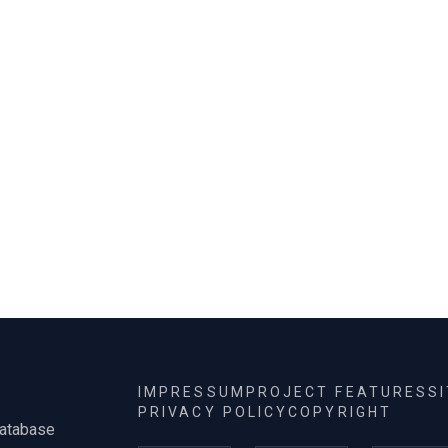
dolgozott
IMPRESSUM
PROJECT FEATURES
S
PRIVACY POLICY
COPYRIGHT
database