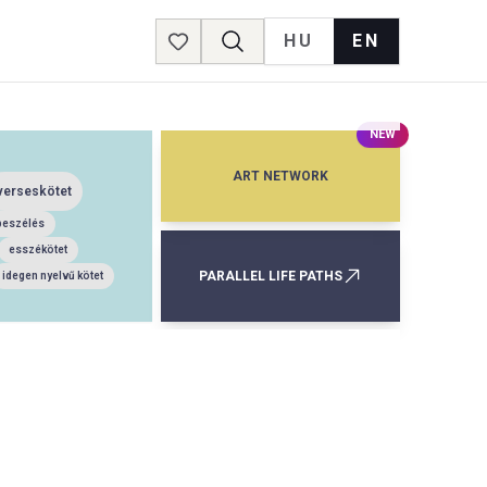
HU
EN
Favorites
NEW
ART NETWORK
verseskötet
beszélés
esszékötet
PARALLEL LIFE PATHS
idegen nyelvű kötet