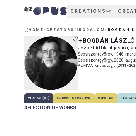
CREATIONS
CREA
HOME
/
CREATORS
/
IRODALOM
/
BOGDÁN L
BOGDÁN LÁSZLÓ
József Attila-díjas író, kö
Sepsiszentgyörgy, 1948. márci
Sepsiszentgyörgy, 2020. augu
Az MMA rendes tagja (2011–202
WORKS (51)
CAREER OVERVIEW
AWARDS
LEXICO
SELECTION OF WORKS