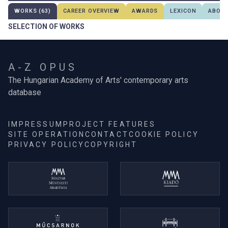
WORKS (63)
CAREER OVERVIEW
AWARDS
LEXICON
ABOUT
SELECTION OF WORKS
A-Z OPUS
The Hungarian Academy of Arts' contemporary arts
database
IMPRESSUM
PROJECT FEATURES
SITE OPERATION
CONTACT
COOKIE POLICY
PRIVACY POLICY
COPYRIGHT