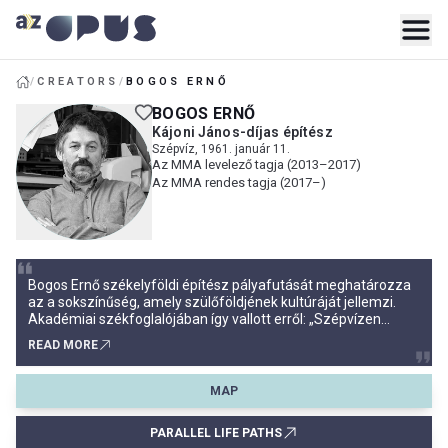
/
CREATORS
/
BOGOS ERNŐ
BOGOS ERNŐ
Kájoni János-díjas építész
Szépvíz, 1961. január 11.
Az MMA levelező tagja (2013–2017)
Az MMA rendes tagja (2017–)
Bogos Ernő székelyföldi építész pályafutását meghatározza
az a sokszínűség, amely szülőföldjének kultúráját jellemzi.
Akadémiai székfoglalójában így vallott erről: „Szépvízen
születtem, a Csíki-medence keleti csücskében, az Erdélyt
READ MORE
Moldvával összekötő országút utolsó oldalcsíki településén
MAP
PARALLEL LIFE PATHS