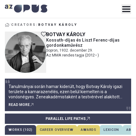
/
CREATORS
/
BOTVAY KÁROLY
BOTVAY KÁROLY
Kossuth-díjas és Liszt Ferenc-díjas
gordonkaművész
Sopron, 1932. december 29.
Az MMA rendes tagja (2012–)
Tanulmányai során hamar kiderült, hogy Botvay Károly igazi
területe a kamarazenélés, ezen belül kiemelten is a
vonósnégyes. Zeneakadémistaként a testvérével alakított
Feld-Botvay Vonósnégyessel 1950-ben országos
READ MORE
versenygyőzelmet is arattak. 1957 és 1960 között többször
játszotta a Komlós Vonósnégyes (Komlós Péter, Devich
Sándor, Németh Géza) meghívott tagjaként a cselló szólamot,
PARALLEL LIFE PATHS
míg 1960-tól kezdve állandó tagjává vált az
WORKS (102)
CAREER OVERVIEW
AWARDS
LEXICON
ABOU