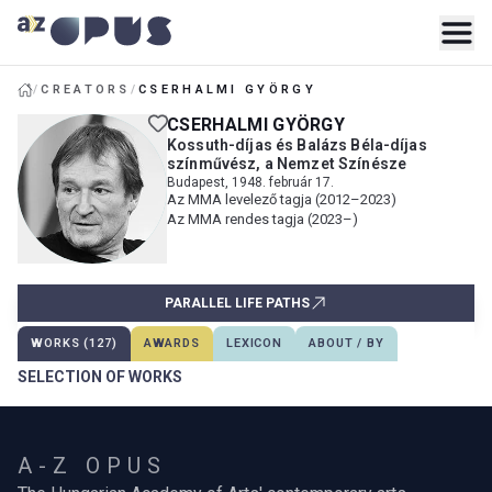
/
CREATORS
/
CSERHALMI GYÖRGY
CSERHALMI GYÖRGY
Kossuth-díjas és Balázs Béla-díjas
színművész, a Nemzet Színésze
Budapest, 1948. február 17.
Az MMA levelező tagja (2012–2023)
Az MMA rendes tagja (2023–)
PARALLEL LIFE PATHS
WORKS (127)
AWARDS
LEXICON
ABOUT / BY
SELECTION OF WORKS
A-Z OPUS