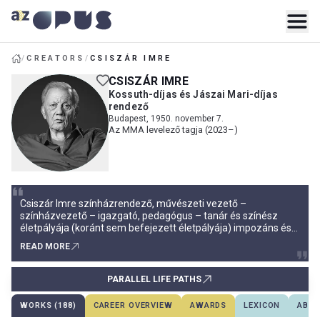
/
CREATORS
/
CSISZÁR IMRE
CSISZÁR IMRE
Kossuth-díjas és Jászai Mari-díjas
rendező
Budapest, 1950. november 7.
Az MMA levelező tagja (2023–)
Csiszár Imre színházrendező, művészeti vezető –
színházvezető – igazgató, pedagógus – tanár és színész
életpályája (koránt sem befejezett életpályája) impozáns és
tiszteletet parancsoló a számok tükrében. 1976-os
READ MORE
színházrendezői indulásától a mai napig, 2024-ig; közel
negyven év alatt, regisztráltan, kettőszáztizenhat előadást
rendezett, de ha hozz
PARALLEL LIFE PATHS
WORKS (188)
CAREER OVERVIEW
AWARDS
LEXICON
ABOU