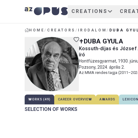
CREATIONS
CREA
HOME
/
CREATORS
/
IRODALOM
/
DUBA GYU
DUBA GYULA
Kossuth-díjas és József A
író
Hontfüzesgyarmat, 1930. júniu
Pozsony, 2024. április 2.
Az MMA rendes tagja (2011–202
WORKS (49)
CAREER OVERVIEW
AWARDS
LEXICO
SELECTION OF WORKS