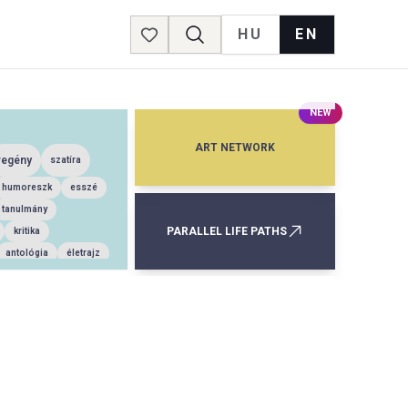
HU
EN
Favorites
NEW
ART NETWORK
regény
szatíra
humoreszk
esszé
tanulmány
PARALLEL LIFE PATHS
kritika
antológia
életrajz
mese
válogatás
gény
énet
színmű
kisregény
vella
esszé