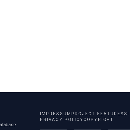
IMPRESSUM
PROJECT FEATURES
S
PRIVACY POLICY
COPYRIGHT
database