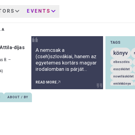
TORS
EVENTS
LA
TAGS
ttila-díjas
A nemcsak a
könyv
(cseh)szlovákiai, hanem az
s 8. –
egyetemes kortárs magyar
elbeszélés
irodalomban is párját
esszékötet
4)
ritkítóan termékeny alkotó,
novelláskötet
a több mint negyven kötetet
READ MORE
emlékkönyv
számláló Duba Gyula
műfordítás
életműve ellentmondásos
N
ABOUT / BY
önéletrajzi re
természetű. Egyrészt elég
művelődéstört
világosan tagolható, főleg
az alkotói ambíciókat is
publicisztikák
kifejező műfaji
szlovák
no
választások-váltások
szociográfia
alapján. Másrészt