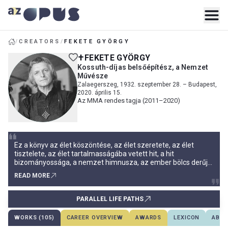
/
CREATORS
/
FEKETE GYÖRGY
FEKETE GYÖRGY
Kossuth-díjas belsőépítész, a Nemzet
Művésze
Zalaegerszeg, 1932. szeptember 28. – Budapest,
2020. április 15.
Az MMA rendes tagja (2011–2020)
Ez a könyv az élet köszöntése, az élet szeretete, az élet
tisztelete, az élet tartalmasságába vetett hit, a hit
bizományossága, a nemzet himnusza, az ember bölcs derűje
miatt Fekete Györgyé.Ez a könyv születésnapi
READ MORE
köszöntő.Fekete György válogatta számunkra ezt a
különleges csokrot születésnapi ajándékul a budapesti Vigadó
Galériában bemutatott nagyvonalú és alapos életmű kiállítása
PARALLEL LIFE PATHS
mellé.
WORKS (105)
CAREER OVERVIEW
AWARDS
LEXICON
ABOU