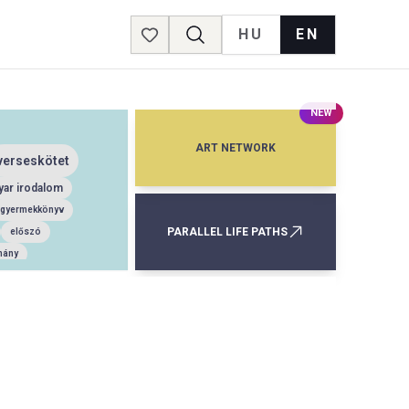
HU
EN
Favorites
NEW
ART NETWORK
verseskötet
ar irodalom
gyermekkönyv
PARALLEL LIFE PATHS
előszó
mány
szerződés
elbeszélés
s
esszékötet
írai költemény
lmánykötet
öszöntő
szócikk
lexikon