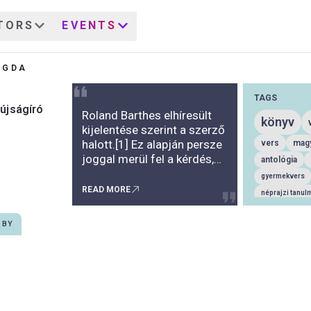
TORS
EVENTS
AGDA
TAGS
 újságíró
Roland Barthes elhíresült
könyv
kijelentése szerint a szerző
halott.[1] Ez alapján persze
vers
magy
joggal merül fel a kérdés,
antológia
hogy értelmezhető-e a
gyermekvers
recepció során jól
READ MORE
néprajzi tanul
megkülönböztethető és
trianoni béke
megnevezhető jegyek
 BY
tanulmány
szerint személyiség-
szerelmes ver
tükröző alkotás? A
személyiség mennyiben
költészet
l
lírai én, és mennyiben
esszé
tanu
vezethető le a szerző adott
esztétika
k
léthelyzetéből,
emlékkönyv