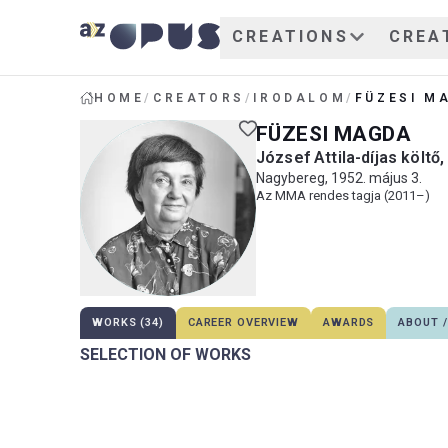
CREATIONS
CREA
HOME
/
CREATORS
/
IRODALOM
/
FÜZESI M
FÜZESI MAGDA
József Attila-díjas költő,
Nagybereg, 1952. május 3.
Az MMA rendes tagja (2011–)
WORKS (34)
CAREER OVERVIEW
AWARDS
ABOUT /
SELECTION OF WORKS