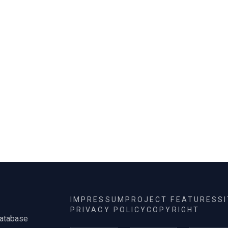
körülményeiből (értsd:
neméből, társadalmi
helyzetéből, életkorából
stb.).
IMPRESSUM
PROJECT FEATURES
S
PRIVACY POLICY
COPYRIGHT
database