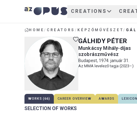
CREATIONS
CREA
HOME
/
CREATORS
/
KÉPZŐMŰVÉSZET
/
GÁL
GÁLHIDY PÉTER
Munkácsy Mihály-díjas
szobrászművész
Budapest, 1974. január 31.
Az MMA levelező tagja (2023–)
WORKS (66)
CAREER OVERVIEW
AWARDS
LEXICO
SELECTION OF WORKS