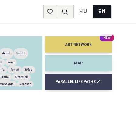
HU
EN
Favorites
NEW
ART NETWORK
damil
bronz
um
vas
MAP
fa
fenyő
tölgy
krális
síremlék
PARALLEL LIFE PATHS
mléktábla
kereszt
nstalláció
gyertyán
árgaréz
éger
sznye
gyöngyház
hárs
bükk
kő
rösréz