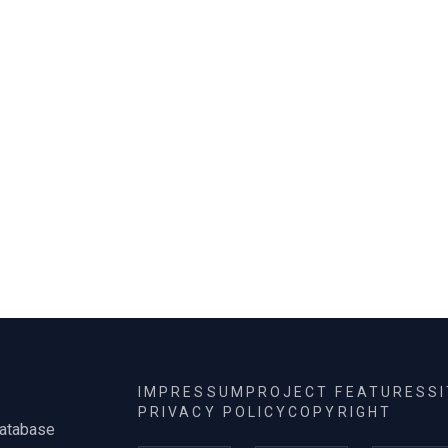
alapproblémáihoz fordul
vissza. Ezek közül a térbel
IMPRESSUM
PROJECT FEATURES
S
PRIVACY POLICY
COPYRIGHT
database