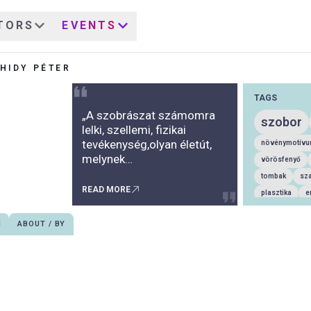
TORS
EVENTS
HIDY PÉTER
TAGS
„A szobrászat számomra
szobor
lelki, szellemi, fizikai
tevékenység,olyan életút,
növénymotív
melynek
vörösfenyő
állomásainelsősorban
tombak
sza
magunkat próbáljuk meg
READ MORE
plasztika
e
megérteni”Gálhidy PéterA
faszobor
i
kétezres évek elején
N
ABOUT / BY
köztéri szobor
végzett generáció
lucfenyő
s
tagjaként Gálhidy Péter
mind az anyaghasználat,
akác
csere
mind a témafeldolgozás
mahagóni
szempontjából a klasszikus
jegenye
vö
szobrászat